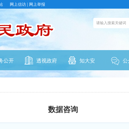
|
站
网上信访
网上举报
务公开
透视政府
知大安
公
数据咨询