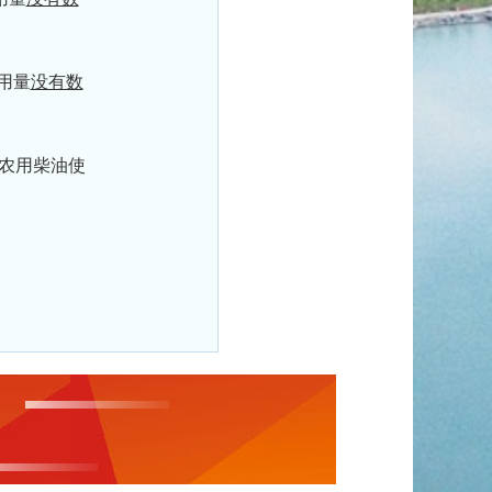
用量
没有数
克；农用柴油使