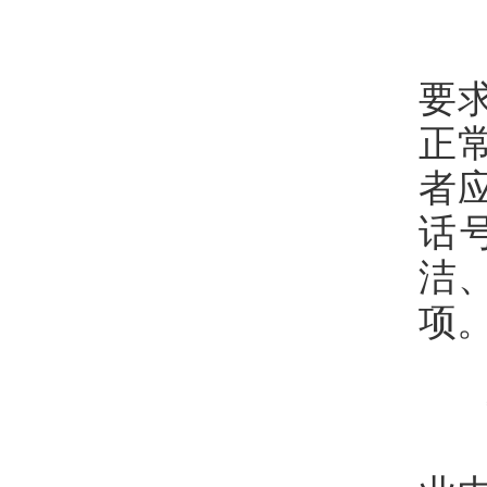
写
反
要
正
者
话
洁
项
特
涉