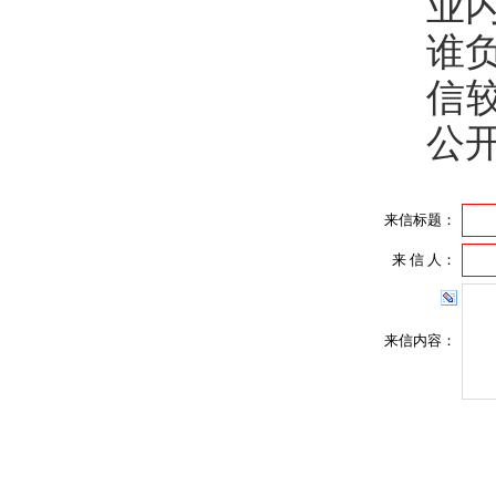
业
谁
信
公